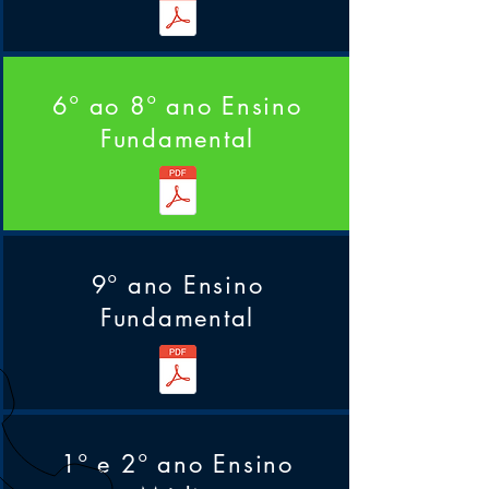
6º ao 8º ano Ensino
Fundamental
9º ano Ensino
Fundamental
1º e 2º ano Ensino