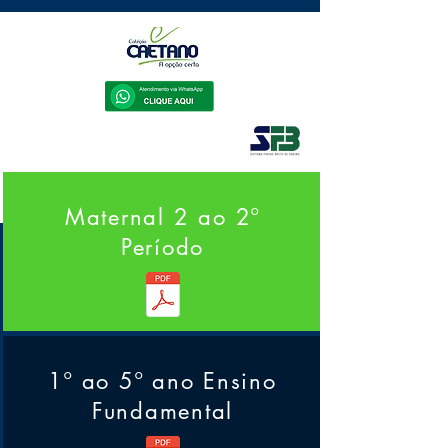
Registre-se / Faça o login
Maternal 2 ao 2º
Período
1º ao 5º ano Ensino
Fundamental